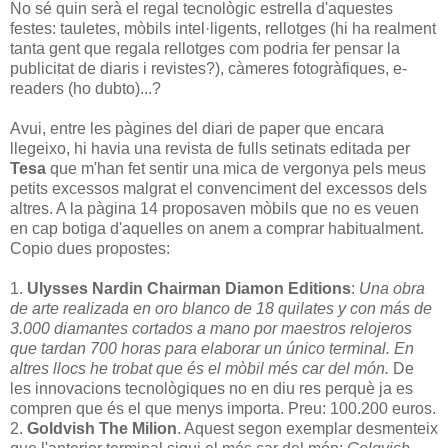
No sé quin serà el regal tecnològic estrella d'aquestes
festes: tauletes, mòbils intel·ligents, rellotges (hi ha realment
tanta gent que regala rellotges com podria fer pensar la
publicitat de diaris i revistes?), càmeres fotogràfiques, e-
readers (ho dubto)...?
Avui, entre les pàgines del diari de paper que encara
llegeixo, hi havia una revista de fulls setinats editada per
Tesa
que m'han fet sentir una mica de vergonya pels meus
petits excessos malgrat el convenciment del excessos dels
altres. A la pàgina 14 proposaven mòbils que no es veuen
en cap botiga d'aquelles on anem a comprar habitualment.
Copio dues propostes:
1.
Ulysses Nardin Chairman Diamon Editions
:
Una obra
de arte realizada en oro blanco de 18 quilates y con más de
3.000 diamantes cortados a mano por maestros relojeros
que tardan 700 horas para elaborar un único terminal. En
altres llocs he trobat que és el mòbil més car del món.
De
les innovacions tecnològiques no en diu res perquè ja es
compren que és el que menys importa. Preu: 100.200 euros.
2.
Goldvish The Milion
. Aquest segon exemplar desmenteix