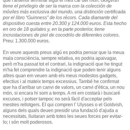
que l'anterior terminal sigui el més car del món:
Golgvish
tiene el privilegio de ser la marca con la colección de
móviles más exclusiva del mundo, una distinción certificada
por el libro “Guinness” de los récors. Cada diamante del
dispositivo cuesta entre 20.300 y 124.000 euros. Esta hecho
en oro de 18 quilates y, en la parte posterior, tiene
incrustaciones de piel de cocodrilo de diferentes colores
.
Preu: 1.300.000 euros.
En veure aquests preus algú es podria pensar que la meua
mala consciència, sempre relativa, es podria apaivagar,
però m'ha passat tot el contrari, la indignació que he tingut
m'ha fet comprendre la indignació que poden tenir alguns
altres quan em veuen amb els meus modestos gadgets,
efectius i al mateix temps excessius. També he confirmat
que ha d'arribar un canvi de valors, un canvi d'ètica, un nou
món, si encara hi som a temps. A mi em costarà i buscaré
excuses, i potser tampoc no serà fàcil d'acceptar pels
mestres rellotgers. El qui compren l' Ulysses o el Goldvish,
alguns dels quals deuen presidir una fundació d'ajuda a
necessitats, lluitaran amb totes les seues forces per evitar-
lo; i són molt poderosos.