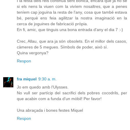
I la festa dels reis continua sent bonica, encara que ja no sé
si els nens la viuen com la vivíem nosaltres, que a penes
teníem cap joguina la resta de l'any, cosa que també estava
bé, perquè ens feia agilitzar la nostra imaginació en la
cerca de joguines de fabricació pròpia.
En fi, amic, que tinguis una bona entrada d'any el dia 7 :-)
Crec, Allau, que ara ja són obsolets. En el millor dels casos,
càmeres de 5 megues. Símbols de poder, això sí.
Quina vergonya?
Respon
fra miquel
9:30 a. m.
Jo em quedo amb l'Ulysses.
No vull ser partícip del sacrifici dels pobres cocodrils, per
que acabin com a funda d'un mòbil! Per favor!
Una abraçada i bones festes Miquel
Respon