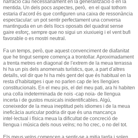
narració cau necessàriament en la generalització o en la
mentida. Un dels pocs aspectes, però, en el qual tothom
estaria d'acord és que configuren una caixa de ressonància
espectacular: un pot sentir perfectament una conversa
mantinguda en un dels llocs oposats del quadrat sense
gaire esforç, sempre que no sigui un xiuxiueig i el vent bufi
favorable o es mostri neutral.
Fa un temps, però, que aquest convenciment de diafanitat
que he tingut sempre comença a trontollar. Aproximadament
a trenta metres en diagonal de l'extrem de la meua terrassa
hi ha un pis dels anomenats turístics, que, a part d'altres
detalls, vol dir que hi ha més gent del que és habitual en la
resta d'habitatges i que no parlen cap de les llengües
constitucionals. En el meu pis, el del meu pati, ara hi habiten
una colla indeterminada de nois -cap noia- de llengua
incerta i de gustos musicals inidentificables. Algú,
coneixedor de la meua ineptitud pels idiomes i de la meua
ineficàcia auricular podria dir que és una mancança
intel·lectual i física meua la dificultat de concreció de
llengua i música dels nous veïns; no ho crec, o no del tot.
Els meus veïns comencen a sentir-se a mitja tarda i solen