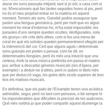
aturar els sons passada mitjanit, tant si jo sóc a casa com si
no. M'encurioseix què fan tantes seguides hores al pis, però
no és el meu propòsit entrar en la matèria en aquest
moment. Tornem als sons. Gairebé podria assegurar que
parlen una llengua germànica, però per molt que en algun
moment he mirat d'esbrinar-ho, m'ha estat impossible: les
paraules d'uns sempre queden ocultes, desfigurades, sota
els grunys i els crits dels altres, com si fos una mena de
coral en què els solistes queden permanentment ofegats per
la intervenció del cor. Cert que alguns aguts i determinats
sons guturals em porten a pensar, com he dit, en
determinades llengües, però és més una intuïció que una
certesa. Amb la seua música preferida em passa el mateix:
puc arribar a descartar gèneres musicals (res d'òpera, per
exemple) i a deduir-ne d'altres, però ni autors ni títols més
que per deducció vaga, les goles dels xicots superen de bon
tros els matisos musicals.
En definitiva, que els patis de l'Eixample tenen una acústica
admirable, segur, però no tant com pensava, o bé sempre hi
ha imponderables que dificulten la precisió de les audicions.
Què més voldria jo que poder compartir aquest diumenge la