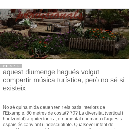
21.6.15
aquest diumenge hagués volgut
compartir música turística, però no sé si
existeix
No sé quina mida deuen tenir els patis interiors de
l'Eixample, 80 metres de costat? 70? La diversitat (vertical i
horitzontal) arquitectònica, ornamental i humana d'aquests
espais és canviant i indescriptible. Qualsevol intent de