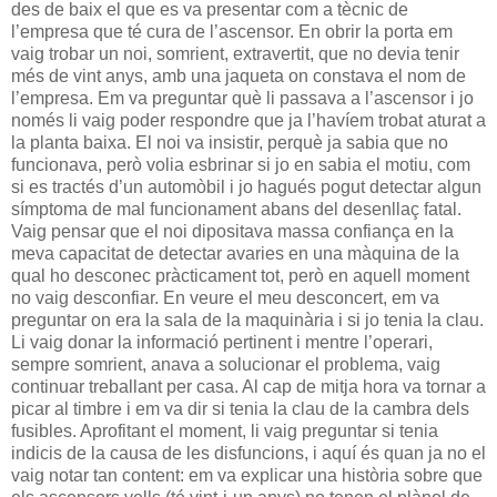
des de baix el que es va presentar com a tècnic de
l’empresa que té cura de l’ascensor. En obrir la porta em
vaig trobar un noi, somrient, extravertit, que no devia tenir
més de vint anys, amb una jaqueta on constava el nom de
l’empresa. Em va preguntar què li passava a l’ascensor i jo
només li vaig poder respondre que ja l’havíem trobat aturat a
la planta baixa. El noi va insistir, perquè ja sabia que no
funcionava, però volia esbrinar si jo en sabia el motiu, com
si es tractés d’un automòbil i jo hagués pogut detectar algun
símptoma de mal funcionament abans del desenllaç fatal.
Vaig pensar que el noi dipositava massa confiança en la
meva capacitat de detectar avaries en una màquina de la
qual ho desconec pràcticament tot, però en aquell moment
no vaig desconfiar. En veure el meu desconcert, em va
preguntar on era la sala de la maquinària i si jo tenia la clau.
Li vaig donar la informació pertinent i mentre l’operari,
sempre somrient, anava a solucionar el problema, vaig
continuar treballant per casa. Al cap de mitja hora va tornar a
picar al timbre i em va dir si tenia la clau de la cambra dels
fusibles. Aprofitant el moment, li vaig preguntar si tenia
indicis de la causa de les disfuncions, i aquí és quan ja no el
vaig notar tan content: em va explicar una història sobre que