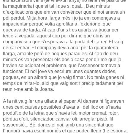
els ascensors vells (té vint-i-un anys) no tenen el plànol de
la maquinaria i que si tal i que si qual... Deu minuts
d’explicacions que em van convèncer que el noi anava un
pèl perdut. Mitja hora llarga més i jo ja em començava a
impacientar perquè volia aprofitar a l’exterior el que
quedava de tarda. Al cap d’uns tres quarts va trucar per
tercera vegada, aquest cop per dir-me que obrís un
company seu que s’esperava a la porta del carrer. El vaig
deixar entrar. El company devia anar per la quarantena
llarga, amable però de poques paraules. Al cap de deu
minuts es van presentar els dos a casa per dir-me que ja
havien solucionat el problema, que l’ascensor tornava a
funcionar. El noi jove va escriure unes quantes dades,
poques, en un albarà que jo vaig firmar. No tenia ganes ni
temps de mirar-lo, així que vaig sortir precipitadament per
reunir-me amb la Joana.
A la nit vaig fer una ullada al paper. Al darrera hi figuraven
unes cent causes possibles d’avaria , del lloc on s’havia
produït o de la feina que s’havia fet: motor cremat, rotor,
pèrdua d’oli, silenciador, canviar oli, arreglar pistó, fil
suspensió... Bé, doncs el noi, amb una sinceritat que
l’honora havia escrit només el que podeu llegir (he esborrat