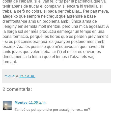
còpia de l’albarà, si el van felicitar per la paciència que va
tenir abans de trucar el company, si encara hi treballa, si
treballa però no cobra, si paga per treballar... Per part meva,
afegeixo que sempre he cregut que aprendre a base
d’enfrontar-se amb un problema amb l’única arma de
l’enginy em sembla molt meritori, però una mica agosarat. A
la llarga sol ser més productiu esmerçar un temps en una
bona formació, perquè les hores que es perden prèviament
–si es pot considerar així- es guanyen posteriorment amb
escreix. Ara, és possible que m’equivoqui i que havent-hi
tants joves que volen treballar (?) el millor és enviar-los
directament a la feina i que el temps i l’atzar els vagi
formant.
miquel
a
1:57 a. m.
2 comentaris:
Montse
11:06 a. m.
També es pot aprendre per assaig i error... no?