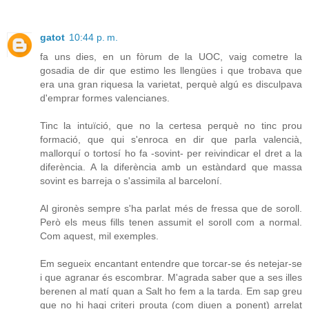
gatot
10:44 p. m.
fa uns dies, en un fòrum de la UOC, vaig cometre la
gosadia de dir que estimo les llengües i que trobava que
era una gran riquesa la varietat, perquè algú es disculpava
d'emprar formes valencianes.
Tinc la intuïció, que no la certesa perquè no tinc prou
formació, que qui s'enroca en dir que parla valencià,
mallorquí o tortosí ho fa -sovint- per reivindicar el dret a la
diferència. A la diferència amb un estàndard que massa
sovint es barreja o s'assimila al barceloní.
Al gironès sempre s'ha parlat més de fressa que de soroll.
Però els meus fills tenen assumit el soroll com a normal.
Com aquest, mil exemples.
Em segueix encantant entendre que torcar-se és netejar-se
i que agranar és escombrar. M'agrada saber que a ses illes
berenen al matí quan a Salt ho fem a la tarda. Em sap greu
que no hi hagi criteri prouta (com diuen a ponent) arrelat