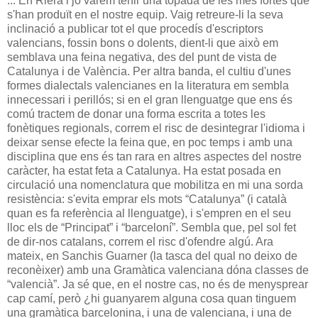
... En Riera i jo vàrem tenir una topada de les més fortes que
s'han produït en el nostre equip. Vaig retreure-li la seva
inclinació a publicar tot el que procedís d'escriptors
valencians, fossin bons o dolents, dient-li que això em
semblava una feina negativa, des del punt de vista de
Catalunya i de València. Per altra banda, el cultiu d'unes
formes dialectals valencianes en la literatura em sembla
innecessari i perillós; si en el gran llenguatge que ens és
comú tractem de donar una forma escrita a totes les
fonètiques regionals, correm el risc de desintegrar l'idioma i
deixar sense efecte la feina que, en poc temps i amb una
disciplina que ens és tan rara en altres aspectes del nostre
caràcter, ha estat feta a Catalunya. Ha estat posada en
circulació una nomenclatura que mobilitza en mi una sorda
resistència: s'evita emprar els mots “Catalunya” (i català
quan es fa referència al llenguatge), i s'empren en el seu
lloc els de “Principat” i “barceloní”. Sembla que, pel sol fet
de dir-nos catalans, correm el risc d'ofendre algú. Ara
mateix, en Sanchis Guarner (la tasca del qual no deixo de
reconèixer) amb una Gramàtica valenciana dóna classes de
“valencià”. Ja sé que, en el nostre cas, no és de menysprear
cap camí, però ¿hi guanyarem alguna cosa quan tinguem
una gramàtica barcelonina, i una de valenciana, i una de