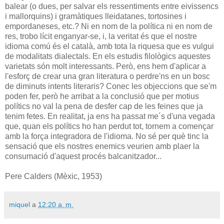
balear (o dues, per salvar els ressentiments entre eivissencs
i mallorquins) i gramàtiques lleidatanes, tortosines i
empordaneses, etc.? Ni en nom de la política ni en nom de
res, trobo lícit enganyar-se, i, la veritat és que el nostre
idioma comú és el català, amb tota la riquesa que es vulgui
de modalitats dialectals. En els estudis filològics aquestes
varietats són molt interessants. Però, ens hem d'aplicar a
l'esforç de crear una gran literatura o perdre'ns en un bosc
de diminuts intents literaris? Conec les objeccions que se'm
poden fer, però he arribat a la conclusió que per motius
polítics no val la pena de desfer cap de les feines que ja
tenim fetes. En realitat, ja ens ha passat me´s d'una vegada
que, quan els polítics ho han perdut tot, tornem a començar
amb la força integradora de l'idioma. No sé per què tinc la
sensació que els nostres enemics veurien amb plaer la
consumació d'aquest procés balcanitzador...
Pere Calders (Mèxic, 1953)
miquel
a
12:20 a. m.