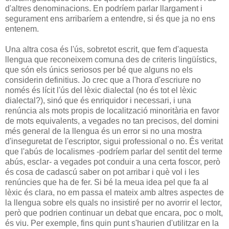
d'altres denominacions. En podríem parlar llargament i
segurament ens arribaríem a entendre, si és que ja no ens
entenem.
Una altra cosa és l'ús, sobretot escrit, que fem d'aquesta
llengua que reconeixem comuna des de criteris lingüístics,
que són els únics seriosos per bé que alguns no els
considerin definitius. Jo crec que a l'hora d'escriure no
només és lícit l'ús del lèxic dialectal (no és tot el lèxic
dialectal?), sinó que és enriquidor i necessari, i una
renúncia als mots propis de localització minoritària en favor
de mots equivalents, a vegades no tan precisos, del domini
més general de la llengua és un error si no una mostra
d'inseguretat de l'escriptor, sigui professional o no. És veritat
que l'abús de localismes -podríem parlar del sentit del terme
abús, esclar- a vegades pot conduir a una certa foscor, però
és cosa de cadascú saber on pot arribar i què vol i les
renúncies que ha de fer. Si bé la meua idea pel que fa al
lèxic és clara, no em passa el mateix amb altres aspectes de
la llengua sobre els quals no insistiré per no avorrir el lector,
però que podrien continuar un debat que encara, poc o molt,
és viu. Per exemple, fins quin punt s'haurien d'utilitzar en la