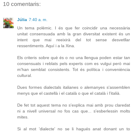
10 comentaris:
Júlia
7:40 a. m.
Un tema polèmic. I és que fer coincidir una necessària
unitat consensuada amb la gran diversitat existent és un
intent que mai reeixirà del tot sense desvetllar
ressentiments. Aquí i a la Xina.
Els criteris sobre què és o no una llengua poden estar tan
consensuats i reblats pels experts com es vulgui però mai
m'han semblat consistents. Tot és política i conveniència
cultural.
Dues formes dialectals italianes o alemanyes s'assemblen
menys que el castellà i el català o que el català i l'italià.
De fet tot aquest tema no s'explica mai amb prou claredat
ni a nivell universal no fos cas que... s'esberlessin molts
mites.
Si al mot 'dialecte' no se li hagués anat donant un to