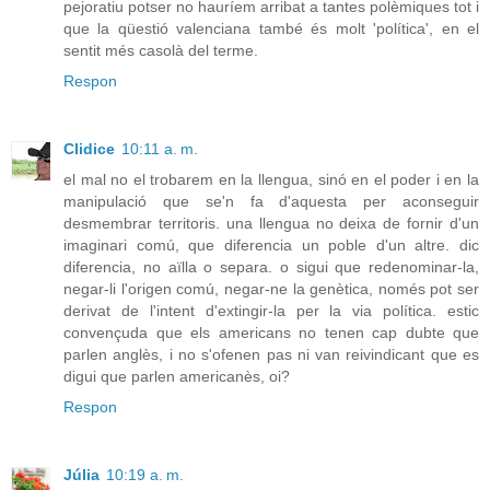
pejoratiu potser no hauríem arribat a tantes polèmiques tot i
que la qüestió valenciana també és molt 'política', en el
sentit més casolà del terme.
Respon
Clidice
10:11 a. m.
el mal no el trobarem en la llengua, sinó en el poder i en la
manipulació que se'n fa d'aquesta per aconseguir
desmembrar territoris. una llengua no deixa de fornir d'un
imaginari comú, que diferencia un poble d'un altre. dic
diferencia, no aïlla o separa. o sigui que redenominar-la,
negar-li l'origen comú, negar-ne la genètica, només pot ser
derivat de l'intent d'extingir-la per la via política. estic
convençuda que els americans no tenen cap dubte que
parlen anglès, i no s'ofenen pas ni van reivindicant que es
digui que parlen americanès, oi?
Respon
Júlia
10:19 a. m.