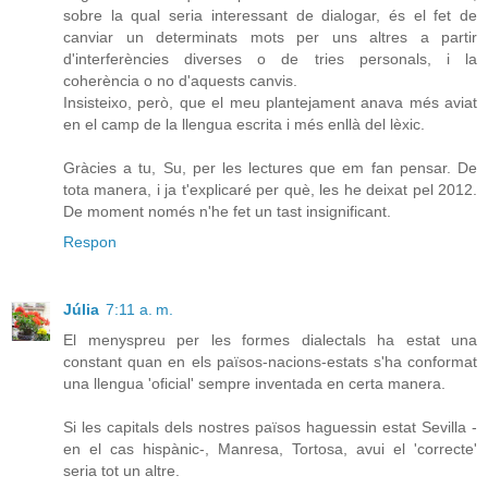
sobre la qual seria interessant de dialogar, és el fet de
canviar un determinats mots per uns altres a partir
d'interferències diverses o de tries personals, i la
coherència o no d'aquests canvis.
Insisteixo, però, que el meu plantejament anava més aviat
en el camp de la llengua escrita i més enllà del lèxic.
Gràcies a tu, Su, per les lectures que em fan pensar. De
tota manera, i ja t'explicaré per què, les he deixat pel 2012.
De moment només n'he fet un tast insignificant.
Respon
Júlia
7:11 a. m.
El menyspreu per les formes dialectals ha estat una
constant quan en els països-nacions-estats s'ha conformat
una llengua 'oficial' sempre inventada en certa manera.
Si les capitals dels nostres països haguessin estat Sevilla -
en el cas hispànic-, Manresa, Tortosa, avui el 'correcte'
seria tot un altre.