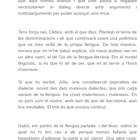
que aquí només insinuo i que com passa a vegades
necessitarien el diàleg directe amb arguments i
contraarguments per poder avançar una mica.
Tens força raó, Clidice, amb el que dius. Plantejo el tema de
les denominacions i sé que continuarà ceant una polèmica
que va més enllà de la pròpia llengua. De tota manera,
encara que no m'he sabut explicar, els meus dubtes van en
un altre camí, el de l'ús de la llengua literària. Em el model
lingüístic, si és que hi ah de ser, que es af servir a l'hora
d'escriure.
Sí que és veritat, Júlia, una considearció pejorativa de
dialecte -sovint des dels mateixos dialectes, que són cada
variant de la llengua- ha creat malentesos i malestars. En
un país com el nostre, amb tant de pes de barcelona, això
era inevitable. El trist és que encara continuï.
Gatot, em parles de la llengua parlada -i del lèxic- sobre la
qual no hi tinc res a dir perquè només faltaria que
haguéssim d'adequar la parla a un cànon. Una altra cosa,