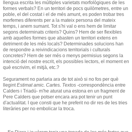
llengua escrita les múltiples varietats morfològiques de les
formes verbals? En un territori de pocs quilòmetres, entre un
poble, el del costat i el de més amunt, es poden trobar tres
morfemes diferents per a la mateix persona del mateix
temps, i anem sumant. Tot s'hi val o ens hem de limitar
segons determinats criteris? Quins? Hem de ser flexibles
amb aquelles formes que abasten un territori extens en
detriment de les més locals? Determinades solucions han
de respondre a reivindicacions territorials i culturals
concretes? Hem de ser més o menys permisius segons la
intenció del nostre escrit, els possibles lectors, el moment en
què escrivim, el mitjà, etc.?
Segurament no parlaria ara de tot això si no fos per què
llegint
Estimat amic. Cartes. Textos
-correspondència entre
Calders i Triadú- m'he aturat una estona en un fragment de
Pere Calders que potser encara ara pot tenir un punt
d'actualitat. I que consti que he preferit no dir res de les tries
literàries per no embolicar la troca.