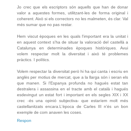
Jo crec que els escriptors són aquells que han de donar
valor a aquestes formes, utilitzant-les de forma original i
coherent. Això si els correctors no les malmeten, és clar. Val
més sumar que no pas restar.
Hem viscut èpoques en les quals l'important era la unitat i
en aquest context s'ha de situar la valoració del castellà a
Catalunya en determinades èpoques històriques. Avui
volem respectar molt la diversitat i això té problemes
pràctics. I polítics.
Volem respectar la diversitat però hi ha qui canta i escriu en
anglès per motius de mercat, que a la llarga són i seran els
que manen. Si l'Espanya profunda no hagués estat tan
destralera i assassina en el tracte amb el català i hagués
esdevingut un estat fort i important en els segles XIX i XX
crec -és una opinió subjectiva- que estaríem molt més
castellanitzats encara.L'època de Carles III n'és un bon
exemple de com anaven les coses.
Respon