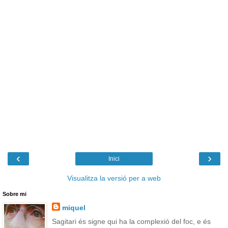
‹
›
Inici
Visualitza la versió per a web
Sobre mi
miquel
Sagitari és signe qui ha la complexió del foc, e és