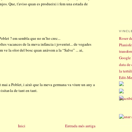
jos. Que, t'aviso quan es produeixi i fem una estada de
VINCL
 Poblet ? em sembla que no m’ho crec...
Roser de
ltes vacances de la meva infància i joventut... de vegades
Planisfe
m ve la olor del bosc quan anàvem a la “Salve” ... ai,
transfo
Google
data de 
la tertúl
Edit-M
at mai a Poblet, i això que la meva germana va viure un any a
sitar-la de tant en tant.
Inici
Entrada més antiga