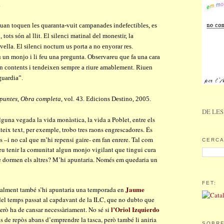
a
 quan toquen les quaranta-vuit campanades indefectibles, es
 tots són al llit. El silenci matinal del monestir, la
vella. El silenci nocturn us porta a no enyorar res.
un monjo i li feu una pregunta. Observareu que fa una cara
an contents i tendeixen sempre a riure amablement. Riuen
guardia”.
puntes, Obra completa
, vol. 43. Edicions Destino, 2005.
DE LES
guna vegada la vida monàstica, la vida a Poblet, entre els
teix text, per exemple, trobo tres raons engrescadores. És
ns –i no cal que m’hi repensi gaire- em fan enrere. Tal com
CERCA
eu tenir la comunitat algun monjo vigilant que tingui cura
re dormen els altres? M’hi apuntaria. Només em quedaria un
FET:
Jaume
tualment també s’hi apuntaria una temporada en
 del temps passat al capdavant de la ILC, que no dubto que
l’Oriol Izquierdo
 però ha de cansar necessàriament. No sé si
es de repòs abans d’emprendre la tasca, però també li aniria
SOBRE