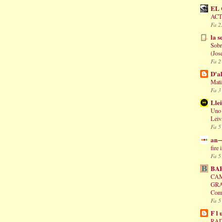
EL 
ACT
Fa 2
la s
Sobre
(Jos
Fa 2
D'al
Mati
Fa 3
Lle
Uno 
Leiv
Fa 5
an
fire
Fa 5
BA
CAM
GRAN
Comt
Fa 5
F l 
RA