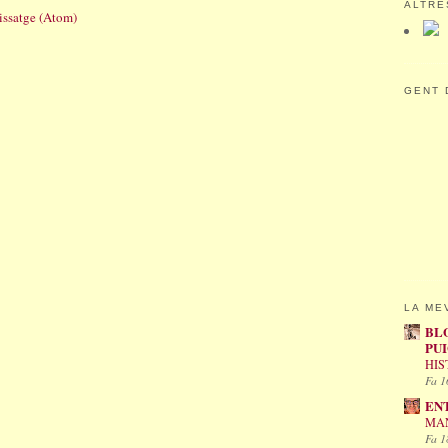
ALTRE
issatge (Atom)
GENT 
LA ME
BL
PU
HIS
Fa 1
EN
MAN
Fa 1