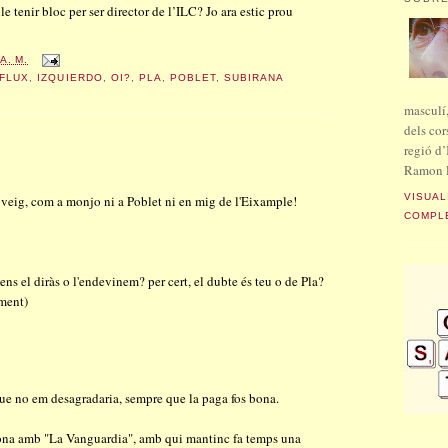
le tenir bloc per ser director de l’ILC? Jo ara estic prou
 A. M.
FLUX
,
IZQUIERDO
,
OI?
,
PLA
,
POBLET
,
SUBIRANA
masculí,
dels cor
regió d’
Ramon L
VISUAL
i veig, com a monjo ni a Poblet ni en mig de l'Eixample!
COMPL
, ens el diràs o l'endevinem? per cert, el dubte és teu o de Pla?
ment)
que no em desagradaria, sempre que la paga fos bona.
ciona amb "La Vanguardia", amb qui mantinc fa temps una