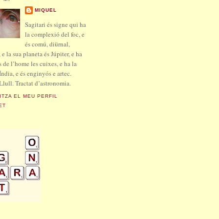
MIQUEL
Sagitari és signe qui ha
la complexió del foc, e
és comú, diürnal,
 e la sua planeta és Júpiter, e ha
s de l’home les cuixes, e ha la
Índia, e és enginyós e artec.
lull. Tractat d’astronomia.
ITZA EL MEU PERFIL
ET