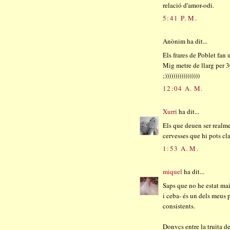
relació d'amor-odi.
5:41 P. M.
Anònim ha dit...
Els frares de Poblet fan 
Mig metre de llarg per 3
;)))))))))))))))))
12:04 A. M.
Xurri
ha dit...
Els que deuen ser realme
cervesses que hi pots cla
1:53 A. M.
miquel
ha dit...
Saps que no he estat mai 
i ceba- és un dels meus p
consistents.
Donvcs entre la truita de