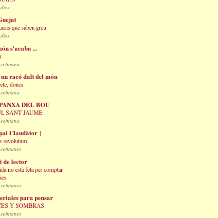
 dies
Guejat
uaris que saben greu
 dies
ón s'acaba ...
u
 setmana
 un racó dalt del món
ecte, doncs
 setmana
 PANXA DEL BOU
I, SANT JAUME
 setmana
pai Claudàtor ]
s revolutum
 setmanes
i de lector
ida no està feta per comptar
ies
 setmanes
eriales para pensar
ES Y SOMBRAS
 setmanes