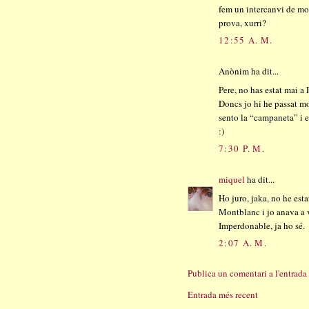
fem un intercanvi de mon
prova, xurri?
12:55 A. M.
Anònim ha dit...
Pere, no has estat mai a
Doncs jo hi he passat mo
sento la “campaneta” i e
:)
7:30 P. M.
miquel
ha dit...
Ho juro, jaka, no he est
Montblanc i jo anava a vi
Imperdonable, ja ho sé.
2:07 A. M.
Publica un comentari a l'entrada
Entrada més recent