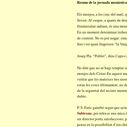
Resum de la jornada monàstic
Els monjos, a les cinc del matí,
lleven. Al vespre, a quarts de deu,
lluminositat radiant, és una mera
En un moment determinat trobeu 
de content. No es pot negar: est
fins i tot quan llegeixen “la Van
Josep Pla. “Poblet”, dins
Caps-i-
No diré que no m’hagi temptat al
monjos dels Císter. En aquest ma
veritat que les mateixes tres rao
estan les coses últimament, no d
de la seguretat del recinte ment
dubte.
P. S. Estic gairebé segur que ac
Subirana
, per refer-se una mica
ser director porta satisfaccions,
pensa en la possibilitat d’uns di