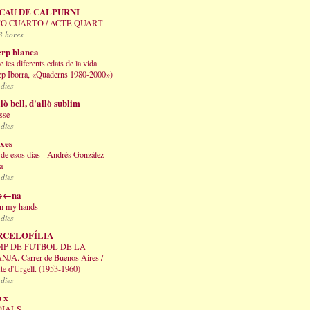
CAU DE CALPURNI
O CUARTO / ACTE QUART
3 hores
erp blanca
 les diferents edats de la vida
ep Iborra, «Quaderns 1980-2000»)
 dies
lò bell, d'allò sublim
sse
 dies
ixes
de esos días - Andrés González
a
 dies
→←na
 in my hands
 dies
RCELOFÍLIA
P DE FUTBOL DE LA
JA. Carrer de Buenos Aires /
e d'Urgell. (1953-1960)
 dies
u x
DIALS