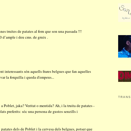
unes truites de patates al forn que son una passada !!!
0 d’ample i deu cms. de gruix .
nt interessants són aquells frares belgues que fan aquelles
var la forquilla i queda d'empeus...
TRAN
a Poblet, jaka? Veritat o mentida? Ah, i la truita de patates -
lats preferits: sóc una persona de gustos senzills i
 patates dels de Poblet i la cervesa dels belgues, potser que