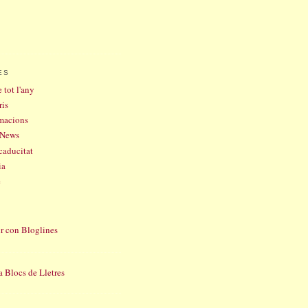
ES
 tot l'any
ris
rmacions
 News
caducitat
ia
e