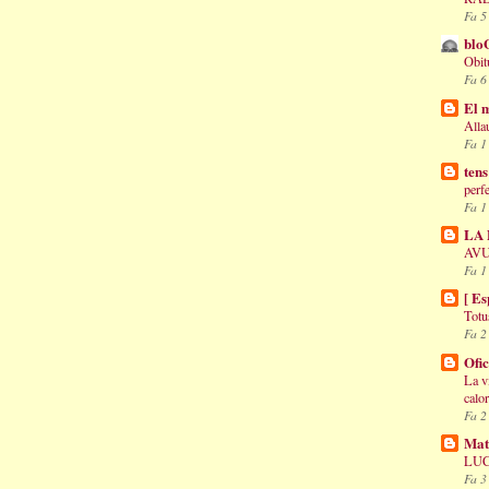
Fa 5
blo
Obit
Fa 6
El m
Alla
Fa 1
tens
perf
Fa 1
LA
AVU
Fa 1
[ Es
Totu
Fa 2
Ofic
La v
calor
Fa 2
Mat
LUC
Fa 3