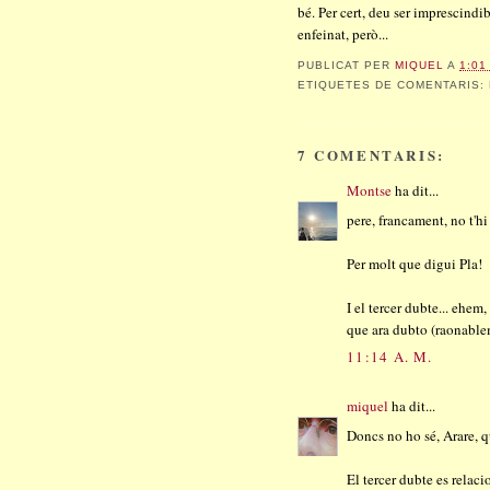
bé. Per cert, deu ser imprescindib
enfeinat, però...
PUBLICAT PER
MIQUEL
A
1:01
ETIQUETES DE COMENTARIS:
7 COMENTARIS:
Montse
ha dit...
pere, francament, no t'h
Per molt que digui Pla!
I el tercer dubte... ehem
que ara dubto (raonable
11:14 A. M.
miquel
ha dit...
Doncs no ho sé, Arare, 
El tercer dubte es rela